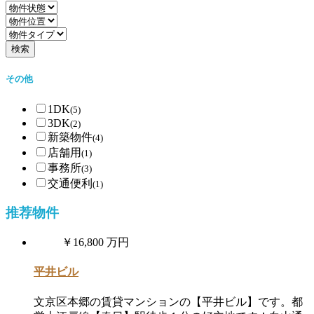
その他
1DK
(5)
3DK
(2)
新築物件
(4)
店舗用
(1)
事務所
(3)
交通便利
(1)
推荐物件
￥16,800 万円
平井ビル
文京区本郷の賃貸マンションの【平井ビル】です。都