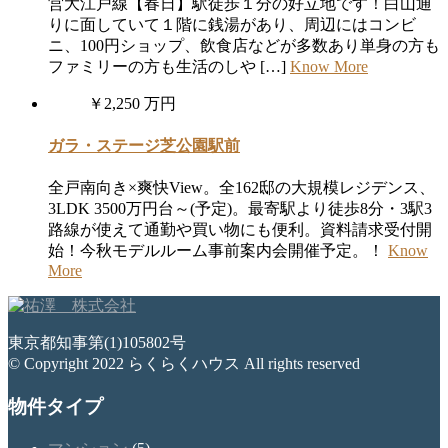
営大江戸線【春日】駅徒歩１分の好立地です！白山通
りに面していて１階に銭湯があり、周辺にはコンビ
ニ、100円ショップ、飲食店などが多数あり単身の方も
ファミリーの方も生活のしや […]
Know More
￥2,250 万円
ガラ・ステージ芝公園駅前
全戸南向き×爽快View。全162邸の大規模レジデンス、
3LDK 3500万円台～(予定)。最寄駅より徒歩8分・3駅3
路線が使えて通勤や買い物にも便利。資料請求受付開
始！今秋モデルルーム事前案内会開催予定。！
Know
More
東京都知事第(1)105802号
© Copyright 2022 らくらくハウス All rights reserved
物件タイプ